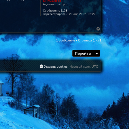
STINGERcod
Администратор
Сообщения:
1153
Зарегистрирован:
20 апр 2022, 05:22
В
е
р
1 сообщение • Страница
1
из
1
н
у
т
Перейти
ь
с
я
к
Удалить cookies
Часовой пояс:
UTC
н
а
ч
а
л
у