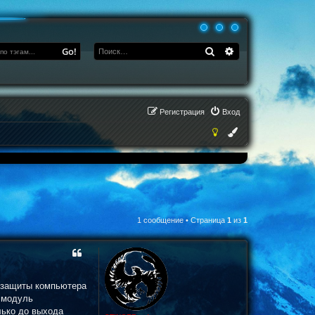
Поиск
Расширенный по
Go!
Регистрация
Вход
1 сообщение • Страница
1
из
1
я защиты компьютера
т модуль
лько до выхода