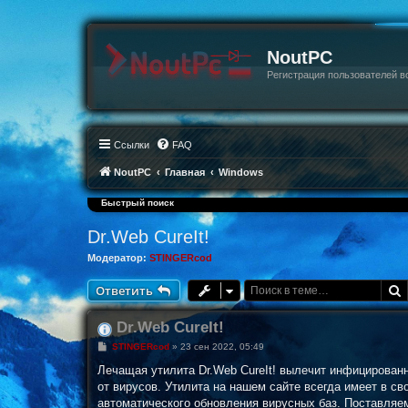
NoutPC
Регистрация пользователей в
Ссылки
FAQ
NoutPC
Главная
Windows
Быстрый поиск
Dr.Web CureIt!
Модератор:
STINGERcod
Ответить
Dr.Web CureIt!
С
STINGERcod
»
23 сен 2022, 05:49
о
о
Лечащая утилита Dr.Web CureIt! вылечит инфицирован
б
от вирусов. Утилита на нашем сайте всегда имеет в с
щ
е
автоматического обновления вирусных баз. Поставляем