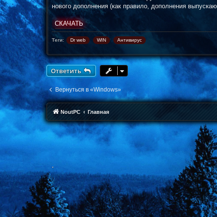
н
нового дополнения (как правило, дополнения выпускают
и
е
СКАЧАТЬ
Теги:
Dr web
WIN
Антивирус
Ответить
Вернуться в «Windows»
NoutPC
Главная