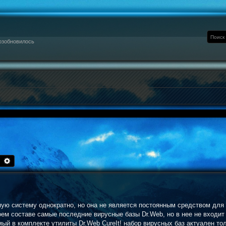
озобновилось
Поиск
Расширенный поиск
ную систему однократно, но она не является постоянным средством дл
воем составе самые последние вирусные базы Dr.Web, но в нее не входи
ый в комплекте утилиты Dr.Web CureIt! набор вирусных баз актуален то