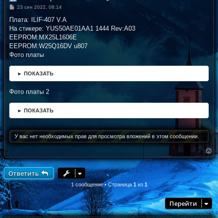
С
23 сен 2022, 08:14
о
о
Плата: ILIF-407 V.A
б
На стикере: YUS50AE01AA1 1444 Rev:A03
щ
е
EEPROM:MX25L1606E
н
EEPROM:W25Q16DV u807
и
е
Фото платы
► ПОКАЗАТЬ
Фото платы 2
► ПОКАЗАТЬ
У вас нет необходимых прав для просмотра вложений в этом сообщении.
В
е
р
н
Ответить
у
т
1 сообщение • Страница
1
из
1
ь
с
Перейти
я
к