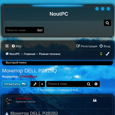
NoutPC
П
о
и
Go!
с
к
FAQ
Регистрация
Вход
NoutPC
Главная
Разная техника
Быстрый поиск
Монитор DELL P2815Q
Модератор:
STINGERcod
Поиск
Расширен
Ответить
1 сообщение • Страница
1
из
1
STINGERcod
Администратор
Монитор DELL P2815Q