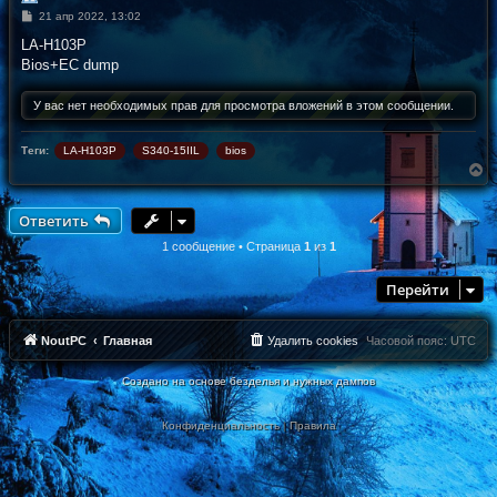
С
21 апр 2022, 13:02
о
о
LA-H103P
б
Bios+EC dump
щ
е
н
У вас нет необходимых прав для просмотра вложений в этом сообщении.
и
е
Теги:
LA-H103P
S340-15IIL
bios
В
е
р
н
Ответить
у
т
1 сообщение • Страница
1
из
1
ь
с
Перейти
я
к
н
а
NoutPC
Главная
Удалить cookies
Часовой пояс:
UTC
ч
а
Создано на основе безделья и нужных дампов
л
у
Конфиденциальность
|
Правила