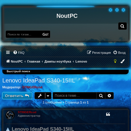
NoutPC
П
о
и
Go!
с
к
FAQ
Регистрация
Вход
NoutPC
Главная
Дампы ноутбука
Lenovo
Быстрый поиск
Lenovo IdeaPad S340-15IIL
Модератор:
STINGERcod
Поиск
Расширен
Ответить
1 сообщение • Страница
1
из
1
STINGERcod
Администратор
Lenovo IdeaPad S340-15IIL