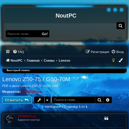
NoutPC
П
о
и
Go!
с
к
FAQ
Регистрация
Вход
NoutPC
Главная
Схемы
Lenovo
Быстрый поиск
Lenovo Z50-75 / G50-70M
PDF и фото Lenovo Z50-75 / G50-70M
Модератор:
STINGERcod
Поиск
Расширен
Ответить
1 сообщение • Страница
1
из
1
STINGERcod
Администратор