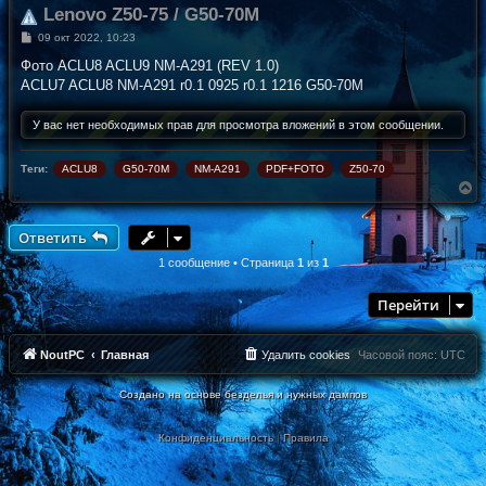
Lenovo Z50-75 / G50-70M
С
09 окт 2022, 10:23
о
о
Фото ACLU8 ACLU9 NM-A291 (REV 1.0)
б
ACLU7 ACLU8 NM-A291 r0.1 0925 r0.1 1216 G50-70M
щ
е
н
У вас нет необходимых прав для просмотра вложений в этом сообщении.
и
е
Теги:
ACLU8
G50-70M
NM-A291
PDF+FOTO
Z50-70
В
е
р
н
Ответить
у
т
1 сообщение • Страница
1
из
1
ь
с
Перейти
я
к
н
а
NoutPC
Главная
Удалить cookies
Часовой пояс:
UTC
ч
а
Создано на основе безделья и нужных дампов
л
у
Конфиденциальность
|
Правила