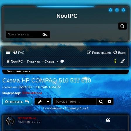
NoutPC
П
о
и
Go!
с
к
FAQ
Регистрация
Вход
NoutPC
Главная
Схемы
HP
Быстрый поиск
Схема HP COMPAQ 510 511 610
Схема на INVENTEC VULCAIN UMA PV
Модератор:
STINGERcod
Поиск
Расширен
Ответить
1 сообщение • Страница
1
из
1
STINGERcod
Администратор