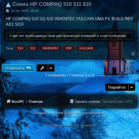
Схема HP COMPAQ 510 511 610
С
10 окт 2022, 10:41
о
о
HP COMPAQ 510 511 610 INVENTEC VULCAIN UMA PV BUILD REV
б
AX1 SCH
щ
е
н
У вас нет необходимых прав для просмотра вложений в этом сообщении.
и
е
Теги:
510
511
INVENTEC
PDF
VULCAIN
В
е
р
н
Ответить
у
т
1 сообщение • Страница
1
из
1
ь
с
Перейти
я
к
н
а
NoutPC
Главная
Удалить cookies
Часовой пояс:
UTC
ч
а
Создано на основе безделья и нужных дампов
л
у
Конфиденциальность
|
Правила