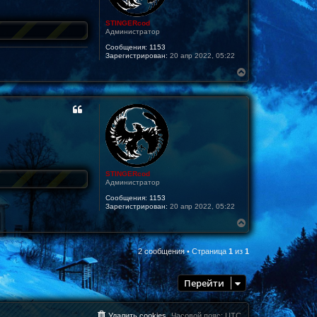
STINGERcod
Администратор
Сообщения:
1153
Зарегистрирован:
20 апр 2022, 05:22
В
е
р
н
у
т
ь
с
я
к
н
STINGERcod
а
Администратор
ч
Сообщения:
1153
а
Зарегистрирован:
20 апр 2022, 05:22
л
у
В
е
р
2 сообщения • Страница
1
из
1
н
у
т
Перейти
ь
с
я
к
Удалить cookies
Часовой пояс:
UTC