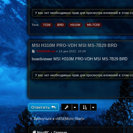
щ
е
н
У вас нет необходимых прав для просмотра вложений в этом с
и
е
Теги:
7C09
BRD
H310M
MS-7C09
MSI H310M PRO-VDH MSI MS-7B29 BRD
С
STINGERcod
»
14 дек 2022, 10:28
о
о
boardviewer MSI H310M PRO-VDH MSI MS-7B29 BRD
б
щ
е
н
У вас нет необходимых прав для просмотра вложений в этом с
и
е
Ответить
Вернуться в «MSI(Micro-Star)»
NoutPC
Главная