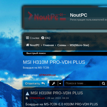
NoutPC
Регистрация пользователей в
Ссылки
FAQ
NoutPC
Главная
Схемы
MSI(Micro-Star)
Быстрый поиск
MSI H310M PRO-VDH PLUS
Боардью на MS-7C09
Модератор:
STINGERcod
Ответить
MSI H310M PRO-VDH PLUS
С
STINGERcod
»
28 окт 2022, 04:24
о
о
Боардью на MS-7C09 r1.0 H310M PRO-VDH PLUS
б