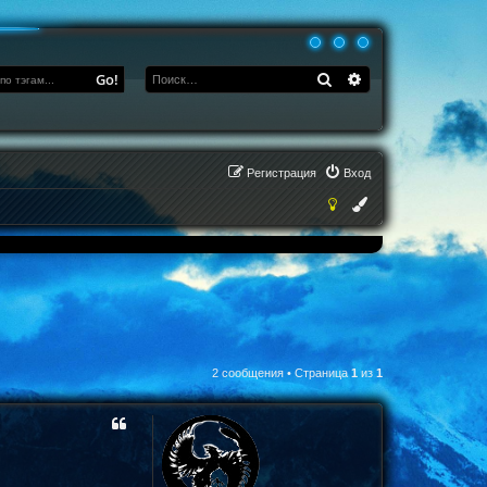
Поиск
Расширенный по
Go!
Регистрация
Вход
2 сообщения • Страница
1
из
1