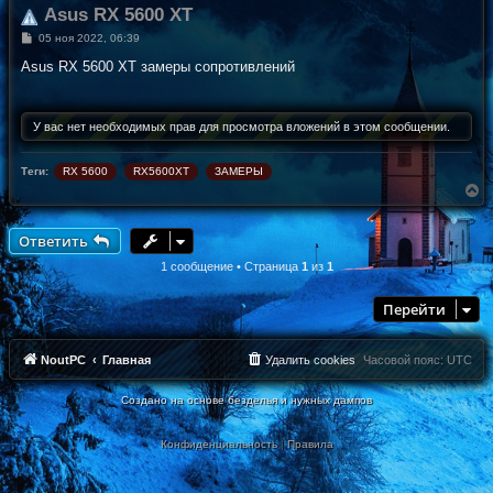
Asus RX 5600 XT
С
05 ноя 2022, 06:39
о
о
Asus RX 5600 XT замеры сопротивлений
б
щ
е
н
У вас нет необходимых прав для просмотра вложений в этом сообщении.
и
е
Теги:
RX 5600
RX5600XT
ЗАМЕРЫ
В
е
р
н
Ответить
у
т
1 сообщение • Страница
1
из
1
ь
с
Перейти
я
к
н
а
NoutPC
Главная
Удалить cookies
Часовой пояс:
UTC
ч
а
Создано на основе безделья и нужных дампов
л
у
Конфиденциальность
|
Правила