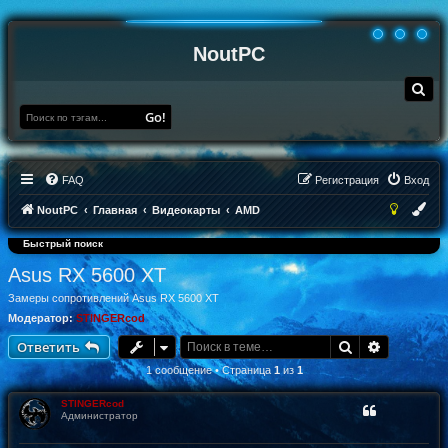
NoutPC
П
о
и
Go!
с
к
FAQ
Регистрация
Вход
NoutPC
Главная
Видеокарты
AMD
Быстрый поиск
Asus RX 5600 XT
Замеры сопротивлений Asus RX 5600 XT
Модератор:
STINGERcod
Поиск
Расширен
Ответить
1 сообщение • Страница
1
из
1
STINGERcod
Администратор